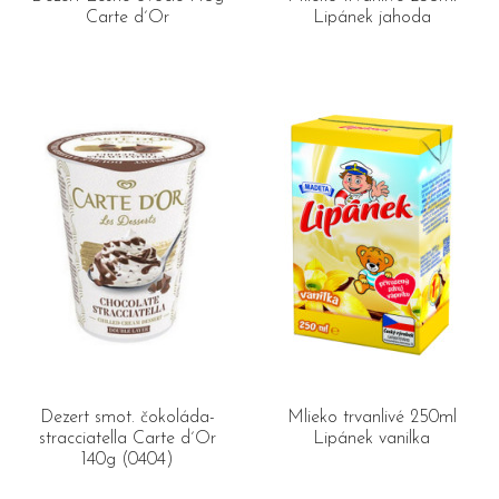
Carte d´Or
Lipánek jahoda
Dezert smot. čokoláda-
Mlieko trvanlivé 250ml
stracciatella Carte d´Or
Lipánek vanilka
140g (0404)