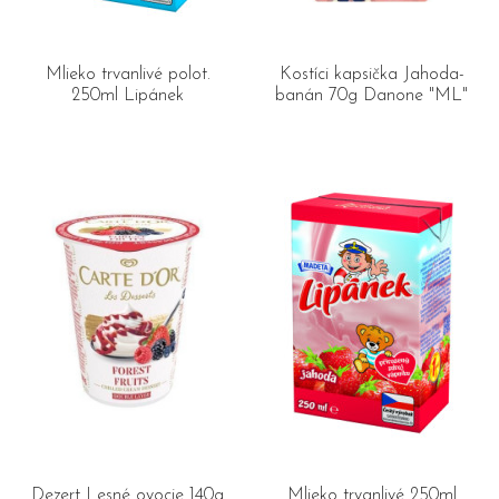
Mlieko trvanlivé polot.
Kostíci kapsička Jahoda-
250ml Lipánek
banán 70g Danone "ML"
Dezert Lesné ovocie 140g
Mlieko trvanlivé 250ml