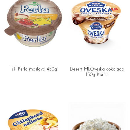
Tuk Perla maslová 450g
Dezert Ml.Oveska čokoláda
150g Kunín