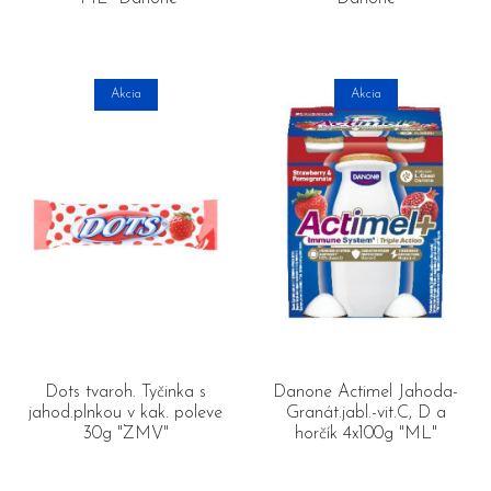
Akcia
Akcia
Dots tvaroh. Tyčinka s
Danone Actimel Jahoda-
jahod.plnkou v kak. poleve
Granát.jabl.-vit.C, D a
30g "ZMV"
horčík 4x100g "ML"