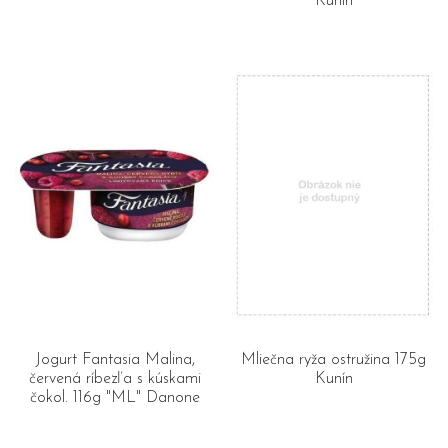
Kunín
Jogurt Fantasia Malina,
Mliečna ryža ostružina 175g
červená ríbezľa s kúskami
Kunín
čokol. 116g "ML" Danone