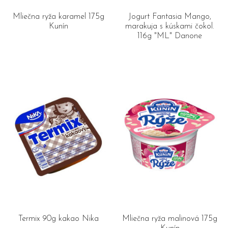
Mliečna ryža karamel 175g
Jogurt Fantasia Mango,
Kunín
marakuja s kúskami čokol.
116g "ML" Danone
Termix 90g kakao Nika
Mliečna ryža malinová 175g