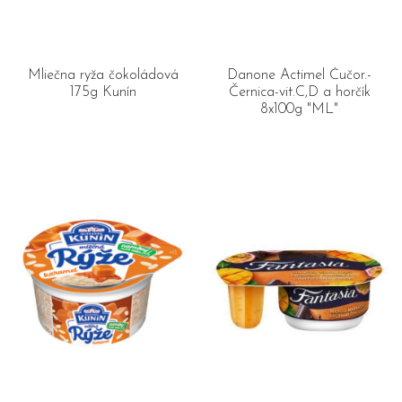
Mliečna ryža čokoládová
Danone Actimel Čučor.-
175g Kunín
Černica-vit.C,D a horčík
8x100g "ML"