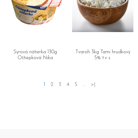
Syrová nátierka 130g
Tvaroh 3kg Tami hrudkový
Oštiepková Nika
5% t.v s.
1
2
3
4
5
…
>|