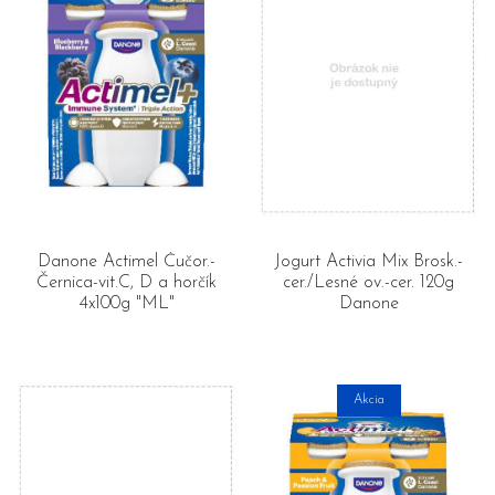
Danone Actimel Čučor.-
Jogurt Activia Mix Brosk.-
Černica-vit.C, D a horčík
cer./Lesné ov.-cer. 120g
4x100g "ML"
Danone
Akcia