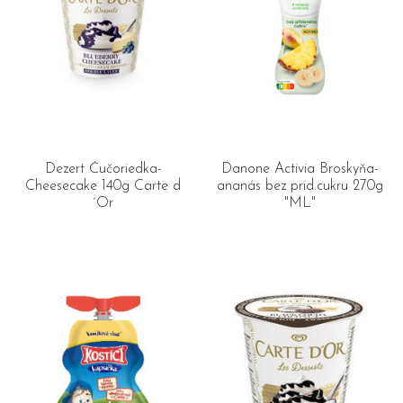
Dezert Čučoriedka-
Danone Activia Broskyňa-
Cheesecake 140g Carte d
ananás bez prid.cukru 270g
´Or
"ML"