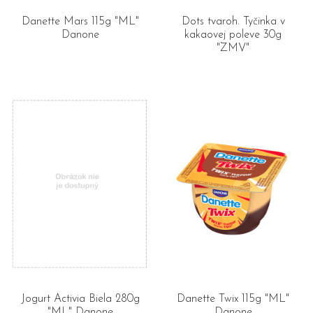
Danette Mars 115g "ML"
Dots tvaroh. Tyčinka v
Danone
kakaovej poleve 30g
"ZMV"
Jogurt Activia Biela 280g
Danette Twix 115g "ML"
"ML" Danone
Danone