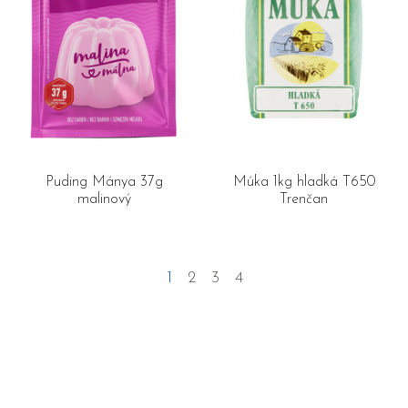
Puding Mánya 37g
Múka 1kg hladká T650
malinový
Trenčan
1
2
3
4