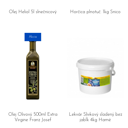
Olej Heliol 5l slnečnicový
Horčica plnotuč. 1kg Snico
Akcia
Olej Olivový 500ml Extra
Lekvár Slivkový sladený bez
Virgine Franz Josef
jabĺk 4kg Hamé