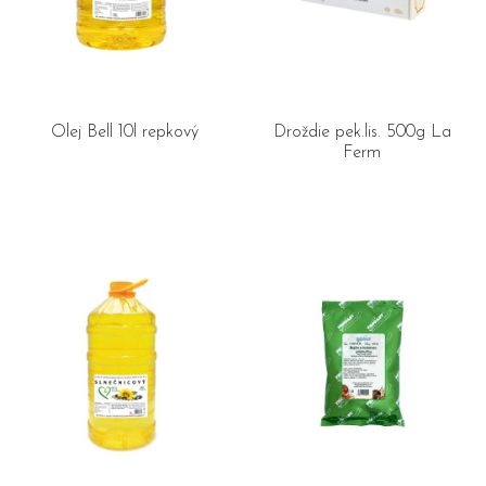
Olej Bell 10l repkový
Droždie pek.lis. 500g La
Ferm