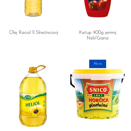
Olej Raciol 1l Slnečnicový
Kečup 900g jemný
Neli/Giana
Akcia