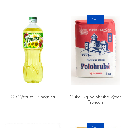
Akcia
Olej Venusz 1l slnečnica
Múka 1kg polohrubá výber.
Trenčan
Akcia