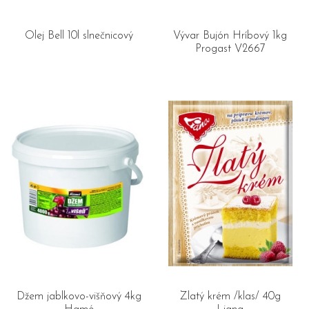
Olej Bell 10l slnečnicový
Vývar Bujón Hríbový 1kg
Progast V2667
Džem jablkovo-višňový 4kg
Zlatý krém /klas/ 40g