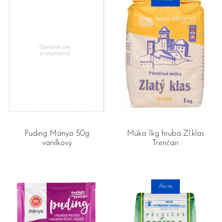
Puding Mánya 50g
Múka 1kg hrubá Zl.klas
vanilkový
Trenčan
Akcia