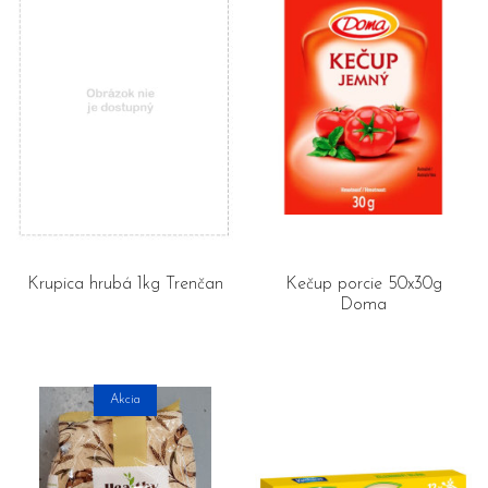
Krupica hrubá 1kg Trenčan
Kečup porcie 50x30g
Doma
Akcia