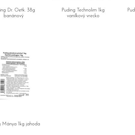
ing Dr. Oetk. 38g
Puding Technolim 1kg
Pud
banánový
vanilkový vrecko
g Mánya 1kg jahoda