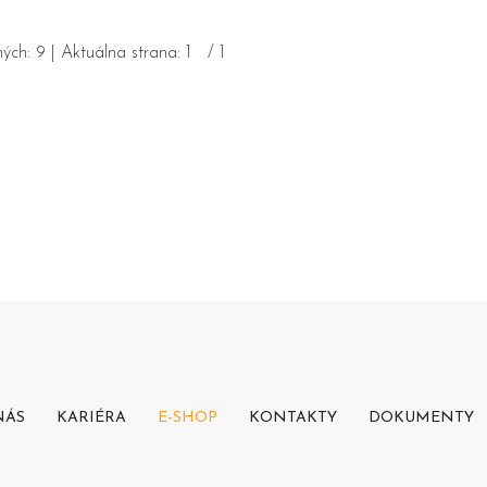
ých:
9
| Aktuálna strana:
1
/
1
NÁS
KARIÉRA
E-SHOP
KONTAKTY
DOKUMENTY