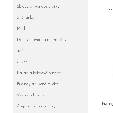
Škroby a kypriace prášky
Pud
Strúhanka
Med
Džemy, lekváre a marmelády
Soľ
Cukor
Kakao a kakaová prísady
Pudingy a sušené mlieko
Vývary a bujóny
Pudin
Oleje, masť a oškvarky