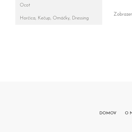
Ocot
Zobrazen
Horčica, Kečup, Omáčky, Dressing
DOMOV
O 