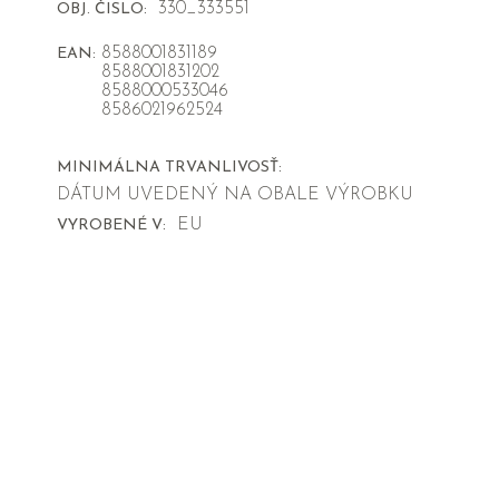
330_333551
OBJ. ČISLO:
8588001831189
EAN:
8588001831202
8588000533046
8586021962524
MINIMÁLNA TRVANLIVOSŤ:
DÁTUM UVEDENÝ NA OBALE VÝROBKU
EU
VYROBENÉ V: