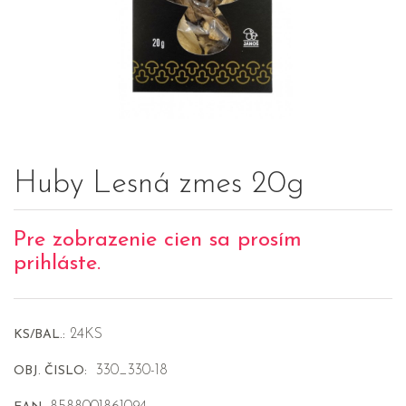
Huby Lesná zmes 20g
Pre zobrazenie cien sa prosím
prihláste.
24KS
KS/BAL.:
330_330-18
OBJ. ČISLO: