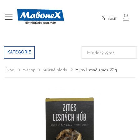
login
Prihlásiť
KATEGÓRIE
Úvod
E-shop
Sušené plody
Huby Lesná zmes 20g