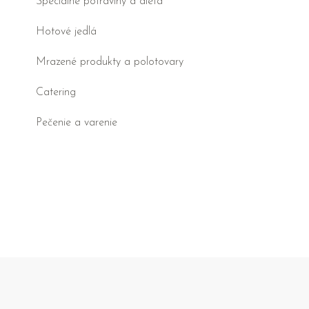
Špeciálne potraviny a diéta
Hotové jedlá
Mrazené produkty a polotovary
Catering
Pečenie a varenie