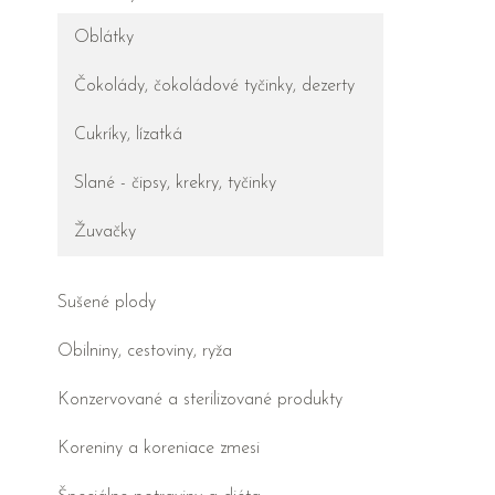
Oblátky
Čokolády, čokoládové tyčinky, dezerty
Cukríky, lízatká
Slané - čipsy, krekry, tyčinky
Žuvačky
Sušené plody
Obilniny, cestoviny, ryža
Konzervované a sterilizované produkty
Koreniny a koreniace zmesi