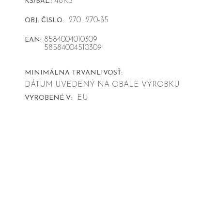
48KS
KS/BAL.:
270_270-35
OBJ. ČISLO:
8584004010309
EAN:
58584004510309
MINIMÁLNA TRVANLIVOSŤ:
DÁTUM UVEDENÝ NA OBALE VÝROBKU
EU
VYROBENÉ V: