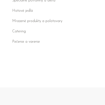
Špeciálne potraviny a diéta
Hotové jedlá
Mrazené produkty a polotovary
Catering
Pečenie a varenie