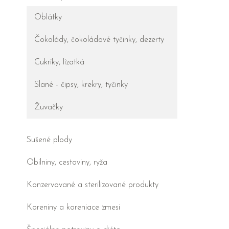
Oblátky
Čokolády, čokoládové tyčinky, dezerty
Cukríky, lízatká
Slané - čipsy, krekry, tyčinky
Žuvačky
Sušené plody
Obilniny, cestoviny, ryža
Konzervované a sterilizované produkty
Koreniny a koreniace zmesi