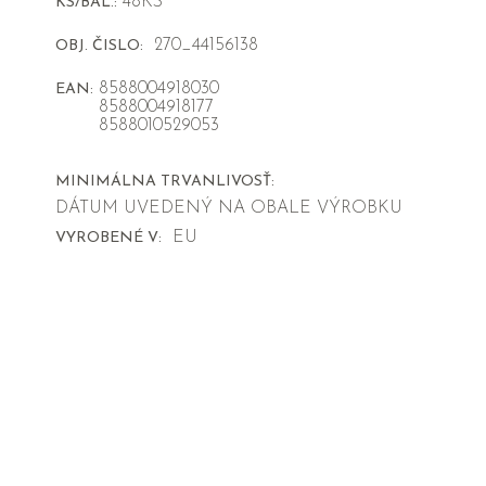
48KS
KS/BAL.:
270_44156138
OBJ. ČISLO:
8588004918030
EAN:
8588004918177
8588010529053
MINIMÁLNA TRVANLIVOSŤ:
DÁTUM UVEDENÝ NA OBALE VÝROBKU
EU
VYROBENÉ V: