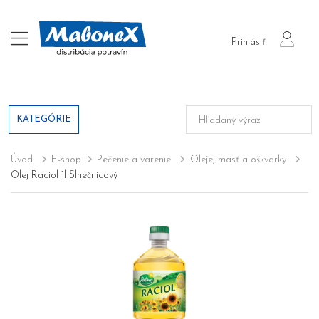
login
Prihlásiť
KATEGÓRIE
Úvod
E-shop
Pečenie a varenie
Oleje, masť a oškvarky
Olej Raciol 1l Slnečnicový