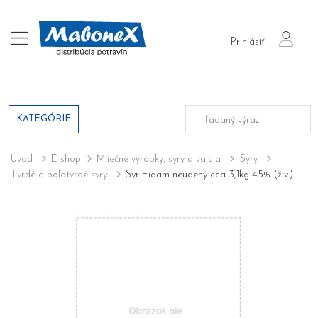
login
Prihlásiť
KATEGÓRIE
Úvod
E-shop
Mliečne výrobky, syry a vajcia
Syry
Tvrdé a polotvrdé syry
Syr Eidam neúdený cca 3,1kg 45% (živ.)