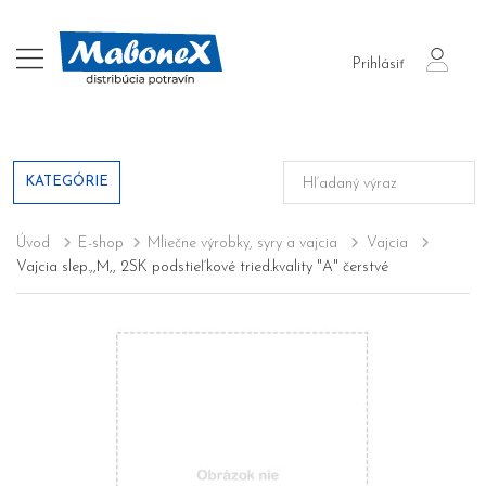
login
Prihlásiť
KATEGÓRIE
Úvod
E-shop
Mliečne výrobky, syry a vajcia
Vajcia
Vajcia slep.,,M,, 2SK podstieľkové tried.kvality "A" čerstvé