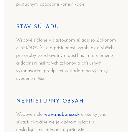
prístupnými spôsobmi komunikácie.
STAV SÚLADU
Webové sídlo je v čiastočnom súlade so Zákonom
č. 351/2022 Z. z. o prístupnosti výrobkov a služieb
pre osoby so zdravotným postihnutím a o zmene
a doplnení niektorých zákonov a príslušnými
vykonávacími predpismi vzhľadom na výnimky
uvedené nižšie.
NEPRÍSTUPNÝ OBSAH
Webové sídlo
www.mabonex.sk
a všetky jeho
súčasti aktuálne nie je v plnom súlade s
nasledujúcimi kritériami úspešnosti: