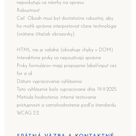
neposkytujú sa návrhy na opravu
Robustnosť
Cieľ: Obsah musí byť dostatočne robustný, aby
ho mohli správne interpretovať rôzne technológie
(vrátane čítačiek obrazovky).
HTML nie je validné (obsahuje chyby v DOM)
Interaktívne prvky sa nepoužívajú správne
Prvky formulárov majú prepojenie label/input cez
for a id
Dátum vypracovania vyhlásenia
Toto vyhlásenie bolo vypracované dňa: 19.9.2025.
Metóda hodnotenia: interné testovanie
prístupnosti a samohodnotenie podľa štandardu
WCAG 2.2.