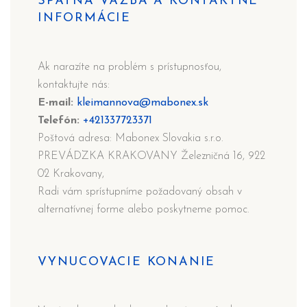
SPÄTNÁ VÄZBA A KONTAKTNÉ
INFORMÁCIE
Ak narazíte na problém s prístupnosťou,
kontaktujte nás:
E-mail:
kleimannova@mabonex.sk
Telefón:
+421337723371
Poštová adresa: Mabonex Slovakia s.r.o.
PREVÁDZKA KRAKOVANY Železničná 16, 922
02 Krakovany,
Radi vám sprístupníme požadovaný obsah v
alternatívnej forme alebo poskytneme pomoc.
VYNUCOVACIE KONANIE