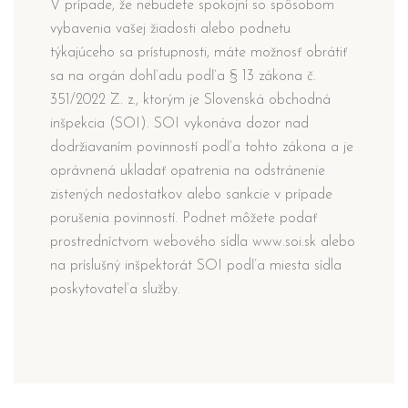
V prípade, že nebudete spokojní so spôsobom
vybavenia vašej žiadosti alebo podnetu
týkajúceho sa prístupnosti, máte možnosť obrátiť
sa na orgán dohľadu podľa § 13 zákona č.
351/2022 Z. z., ktorým je Slovenská obchodná
inšpekcia (SOI). SOI vykonáva dozor nad
dodržiavaním povinností podľa tohto zákona a je
oprávnená ukladať opatrenia na odstránenie
zistených nedostatkov alebo sankcie v prípade
porušenia povinností. Podnet môžete podať
prostredníctvom webového sídla www.soi.sk alebo
na príslušný inšpektorát SOI podľa miesta sídla
poskytovateľa služby.