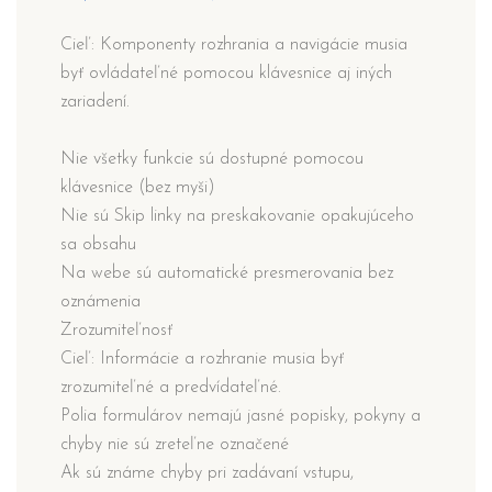
Cieľ: Komponenty rozhrania a navigácie musia
byť ovládateľné pomocou klávesnice aj iných
zariadení.
Nie všetky funkcie sú dostupné pomocou
klávesnice (bez myši)
Nie sú Skip linky na preskakovanie opakujúceho
sa obsahu
Na webe sú automatické presmerovania bez
oznámenia
Zrozumiteľnosť
Cieľ: Informácie a rozhranie musia byť
zrozumiteľné a predvídateľné.
Polia formulárov nemajú jasné popisky, pokyny a
chyby nie sú zreteľne označené
Ak sú známe chyby pri zadávaní vstupu,