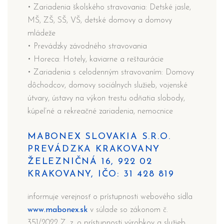
• Zariadenia školského stravovania: Detské jasle,
MŠ, ZŠ, SŠ, VŠ, detské domovy a domovy
mládeže
• Prevádzky závodného stravovania
• Horeca: Hotely, kaviarne a reštaurácie
• Zariadenia s celodenným stravovaním: Domovy
dôchodcov, domovy sociálnych služieb, vojenské
útvary, ústavy na výkon trestu odňatia slobody,
kúpeľné a rekreačné zariadenia, nemocnice
MABONEX SLOVAKIA S.R.O.
PREVÁDZKA KRAKOVANY
ŽELEZNIČNÁ 16, 922 02
KRAKOVANY, IČO: 31 428 819
informuje verejnosť o prístupnosti webového sídla
www.mabonex.sk
v súlade so zákonom č.
351/2022 Z. z. o prístupnosti výrobkov a služieb