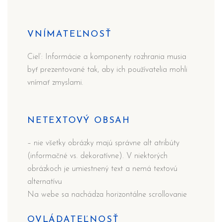
VNÍMATEĽNOSŤ
Cieľ: Informácie a komponenty rozhrania musia
byť prezentované tak, aby ich používatelia mohli
vnímať zmyslami.
NETEXTOVÝ OBSAH
– nie všetky obrázky majú správne alt atribúty
(informačné vs. dekoratívne). V niektorých
obrázkoch je umiestnený text a nemá textovú
alternatívu
Na webe sa nachádza horizontálne scrollovanie
OVLÁDATEĽNOSŤ