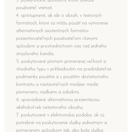
3. poskytované spôsobmi, ktoré dokáže
používateľ vnímať,
4. sprístupnené, ak ide o obsah, v textových
formátoch, ktoré sa môžu použiť na vytvorenie
alternatívnych asistenčných formátov
prezentovateľných používateľom rôznymi
spôsobmi a prostredníctvom viac než jedného
zmyslového kanála,
5. poskytované písmom primeranej veľkosti a
vhodného typu s prihliadnutím na predvídateľné
podmienky použitia a s použitím dostatočného
kontrastu a nastaviteľných medzier medzi
písmenami, riadkami a odsekmi,
6. sprevádzané alternatívnou prezentáciou
akéhokoľvek netextového obsahu,
7. poskytované v elektronickej podobe, ak sú
potrebné na poskytovanie služby jednotným a
primeraným spôsobom tak, aby bola služba