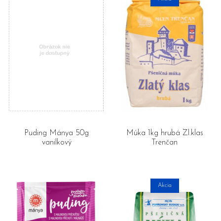
Puding Mánya 50g
Múka 1kg hrubá Zl.klas
vanilkový
Trenčan
Akcia