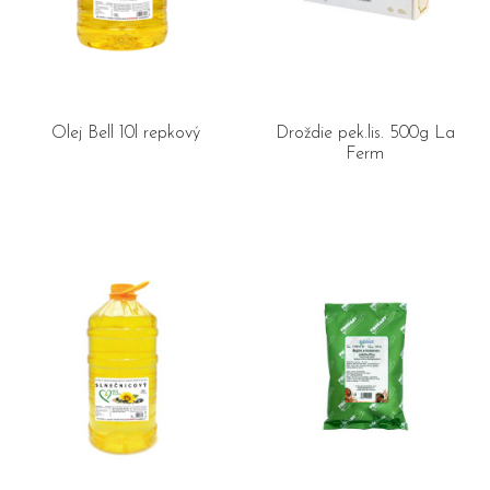
Olej Bell 10l repkový
Droždie pek.lis. 500g La
Ferm