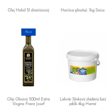
Olej Heliol 5l slnečnicový
Horčica plnotuč. 1kg Snico
Akcia
Olej Olivový 500ml Extra
Lekvár Slivkový sladený bez
Virgine Franz Josef
jabĺk 4kg Hamé