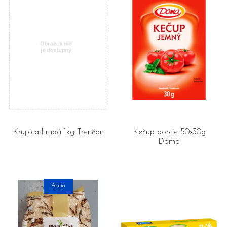
Krupica hrubá 1kg Trenčan
Kečup porcie 50x30g
Doma
Akcia