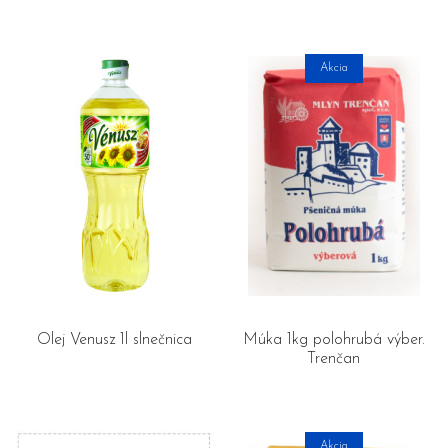
Akcia
Olej Venusz 1l slnečnica
Múka 1kg polohrubá výber.
Trenčan
Akcia