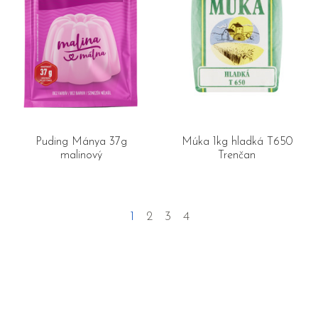
Puding Mánya 37g
Múka 1kg hladká T650
malinový
Trenčan
1
2
3
4