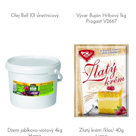
Olej Bell 10l slnečnicový
Vývar Bujón Hríbový 1kg
Progast V2667
Džem jablkovo-višňový 4kg
Zlatý krém /klas/ 40g