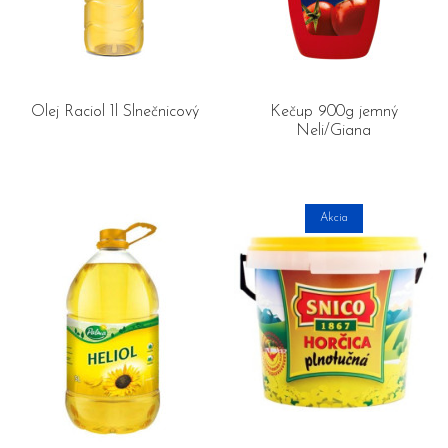
Olej Raciol 1l Slnečnicový
Kečup 900g jemný
Neli/Giana
Akcia