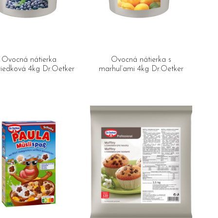
Ovocná nátierka
Ovocná nátierka s
riedková 4kg Dr.Oetker
marhuľami 4kg Dr.Oetker