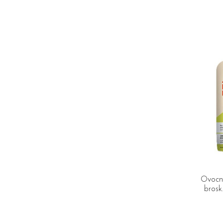
Ovocné
brosk