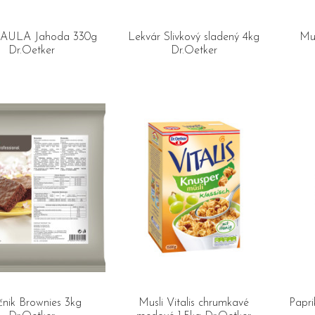
 PAULA Jahoda 330g
Lekvár Slivkový sladený 4kg
Mu
Dr.Oetker
Dr.Oetker
nik Brownies 3kg
Musli Vitalis chrumkavé
Papri