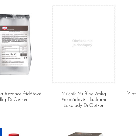
a Rezance fridátové
Múčnik Muffiny 2x3kg
Zlat
1kg Dr.Oetker
čokoládové s kúskami
čokolády Dr.Oetker