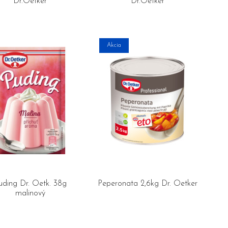
Dr.Oetker
Dr.Oetker
Akcia
uding Dr. Oetk. 38g
Peperonata 2,6kg Dr. Oetker
malinový