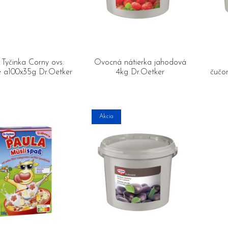
 Tyčinka Corny ovs.
Ovocná nátierka jahodová
e a100x35g Dr.Oetker
4kg Dr.Oetker
čučo
Akcia