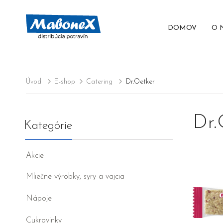
DOMOV
O 
Úvod
E-shop
Catering
Dr.Oetker
Dr.
Kategórie
Akcie
Mliečne výrobky, syry a vajcia
Nápoje
Cukrovinky