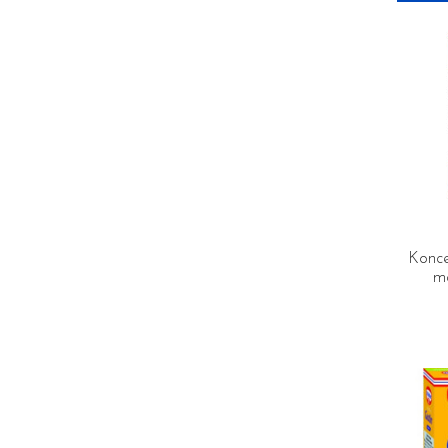
Konce
mä