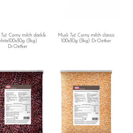
 Tyč Corny milch dark&
Musli Tyč Corny milch classic
white100x30g (3kg)
100x30g (3kg) Dr.Oetker
Dr.Oetker