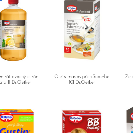
ntrát ovocný citrón
Olej s maslov.prích.Superbe
Žel
ta 1l Dr.Oetker
10l Dr.Oetker