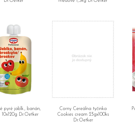
Dr.Oetker
medové 1,5kg Dr.Oetker
 pyré jablk., banán,
Corny Cereálna tyčinka
P
. 10x120g Dr.Oetker
Cookies cream 23gx100ks
Dr.Oetker