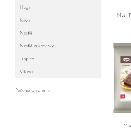
Hugli
Musli
Knorr
Nestlé
Nestlé cukrovinky
Tropico
Vitana
Pečenie a varenie
Múč