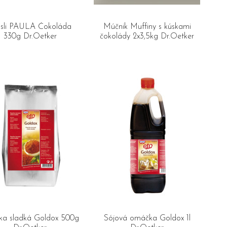
sli PAULA Čokoláda
Múčnik Muffiny s kúskami
330g Dr.Oetker
čokolády 2x3,5kg Dr.Oetker
ka sladká Goldox 500g
Sójová omáčka Goldox 1l