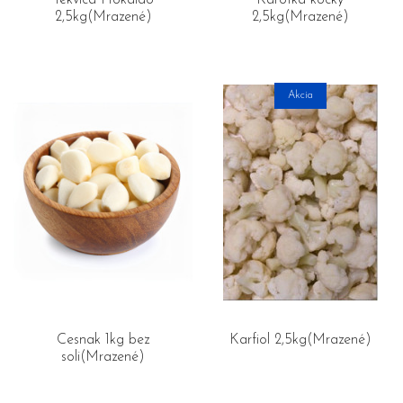
Tekvica Hokaido
Karotka kocky
2,5kg(Mrazené)
2,5kg(Mrazené)
Akcia
Cesnak 1kg bez
Karfiol 2,5kg(Mrazené)
soli(Mrazené)