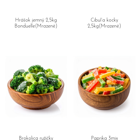
Hrášok jemný 2,5kg
Cibuľa kocky
Bonduelle(Mrazené)
2,5kg(Mrazené)
Brokolica ružičky
Paprika 3mix