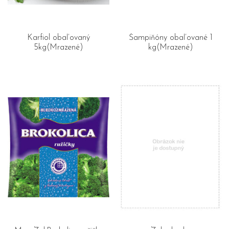
Karfiol obaľovaný
Šampiňóny obaľované 1
5kg(Mrazené)
kg(Mrazené)