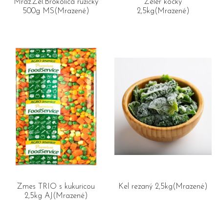
Mraz.Zel.Brokolica ružičky
Zeler kocky
500g MS(Mrazené)
2,5kg(Mrazené)
Zmes TRIO s kukuricou
Kel rezaný 2,5kg(Mrazené)
2,5kg AJ(Mrazené)