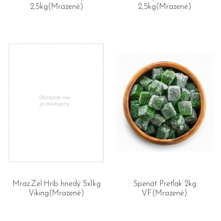
2,5kg(Mrazené)
2,5kg(Mrazené)
Mraz.Zel.Hríb hnedý 5x1kg
Špenát Pretlak 2kg
Viking(Mrazené)
VF(Mrazené)