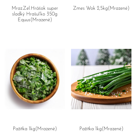
Mraz.Zel.Hrášok super
Zmes Wok 2,5kg(Mrazené)
sladký Hrašuľko 350g
Equus(Mrazené)
Pažitka 1kg(Mrazené)
Pažitka 1kg(Mrazené)